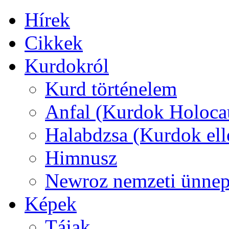
Hírek
Cikkek
Kurdokról
Kurd történelem
Anfal (Kurdok Holocau
Halabdzsa (Kurdok ell
Himnusz
Newroz nemzeti ünne
Képek
Tájak