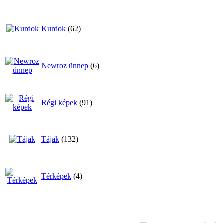
Kurdok
(62)
Newroz ünnep
(6)
Régi képek
(91)
Tájak
(132)
Térképek
(4)